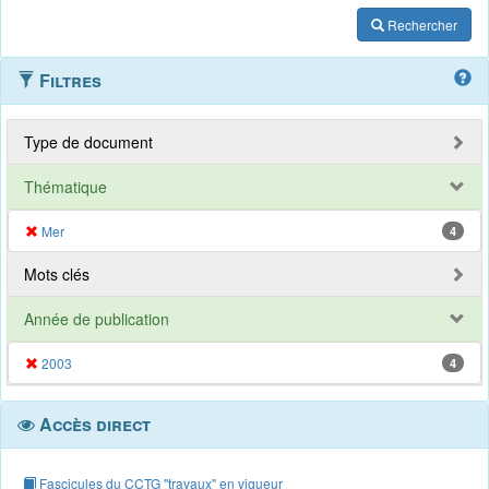
Rechercher
Filtres
Type de document
Thématique
Mer
4
Mots clés
Année de publication
2003
4
Accès direct
Fascicules du CCTG "travaux" en vigueur