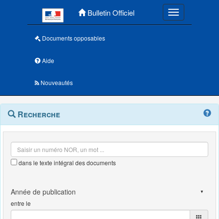
Menu principal
Bulletin Officiel
Toggle navigatio
Documents opposables
Aide
Nouveautés
Navigation
Menu
Recherche
contextuel
et
outils
annexes
dans le texte intégral des documents
entre le