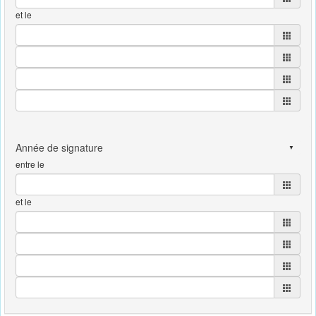
et le
entre le
et le