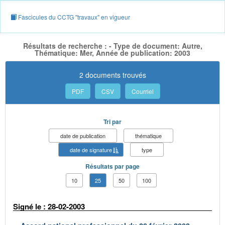
Fascicules du CCTG "travaux" en vigueur
Résultats de recherche : - Type de document: Autre,
Thématique: Mer, Année de publication: 2003
2 documents trouvés
PDF
CSV
Courriel
Tri par
date de publication
thématique
date de signature
type
Résultats par page
10
25
50
100
Signé le : 28-02-2003