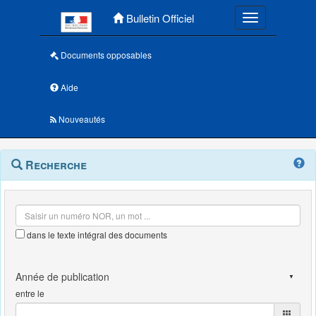
Menu principal
Bulletin Officiel
Toggle navigatio
Documents opposables
Aide
Nouveautés
Navigation
Menu
Recherche
contextuel
et
outils
annexes
dans le texte intégral des documents
entre le