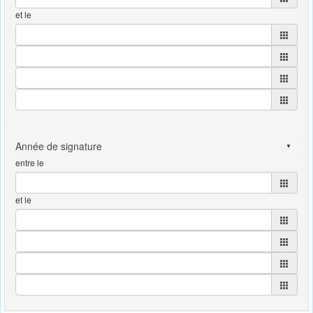
et le
entre le
et le