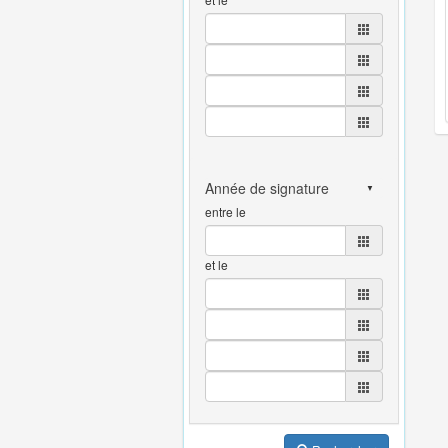
entre le
et le