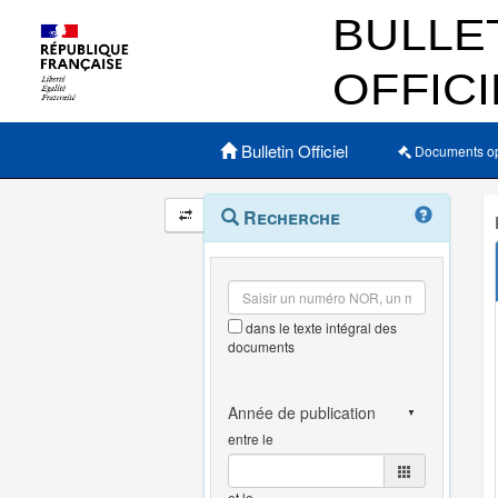
Menu principal
Bulletin Officiel
Documents o
Navigation
Menu
Recherche
contextuel
et
outils
annexes
dans le texte intégral des
documents
entre le
et le