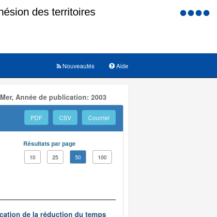
Menu
d'accessi
Nouveautés
Aide
 Mer, Année de publication: 2003
PDF
CSV
Courriel
Résultats par page
10
25
50
100
ication de la réduction du temps