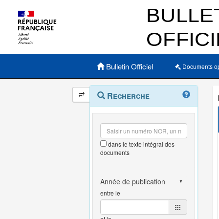
Menu principal
Bulletin Officiel
Documents o
Navigation
Menu
Recherche
contextuel
et
outils
annexes
dans le texte intégral des
documents
entre le
et le