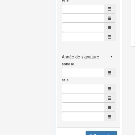
entre le
et le