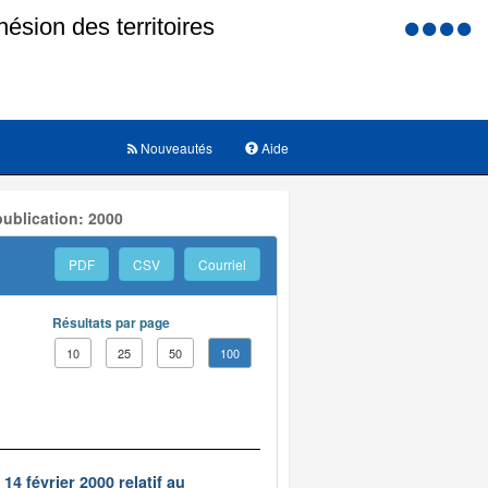
Menu
d'accessi
Nouveautés
Aide
ublication: 2000
PDF
CSV
Courriel
Résultats par page
10
25
50
100
14 février 2000 relatif au