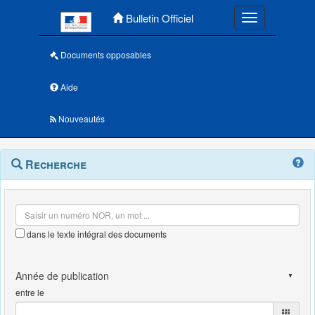
Menu principal
Bulletin Officiel
Toggle navigatio
Documents opposables
Aide
Nouveautés
Navigation
Menu
Recherche
contextuel
et
outils
annexes
dans le texte intégral des documents
entre le