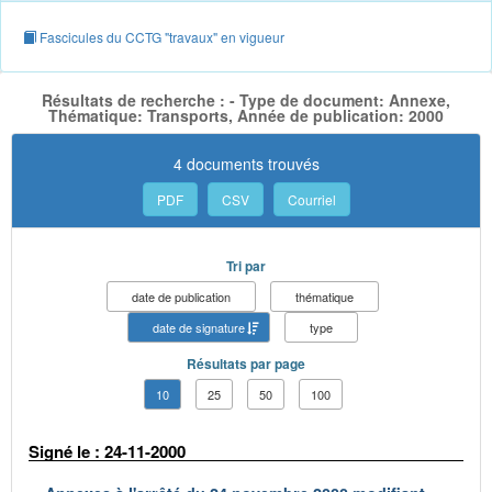
Fascicules du CCTG "travaux" en vigueur
Résultats de recherche : - Type de document: Annexe,
Thématique: Transports, Année de publication: 2000
4 documents trouvés
PDF
CSV
Courriel
Tri par
date de publication
thématique
date de signature
type
Résultats par page
10
25
50
100
Signé le : 24-11-2000