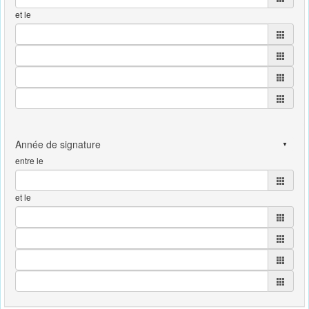
et le
entre le
et le