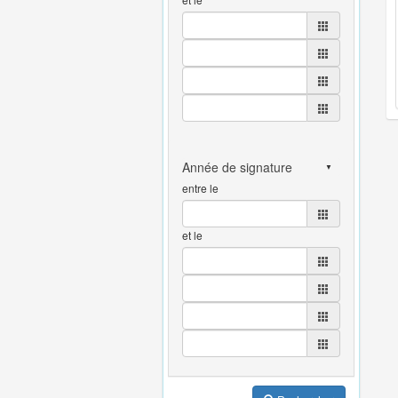
entre le
et le