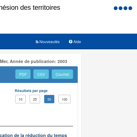
Menu
d'accessi
Nouveautés
Aide
 Mer, Année de publication: 2003
PDF
CSV
Courriel
Résultats par page
10
25
50
100
ication de la réduction du temps