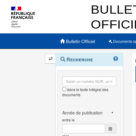
Menu principal
Bulletin Officiel
Documents o
Navigation
Menu
Recherche
contextuel
et
outils
annexes
dans le texte intégral des
documents
entre le
et le