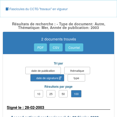
Fascicules du CCTG "travaux" en vigueur
Résultats de recherche : - Type de document: Autre,
Thématique: Mer, Année de publication: 2003
2 documents trouvés
PDF
CSV
Courriel
Tri par
date de publication
thématique
date de signature
type
Résultats par page
10
25
50
100
Signé le : 28-02-2003