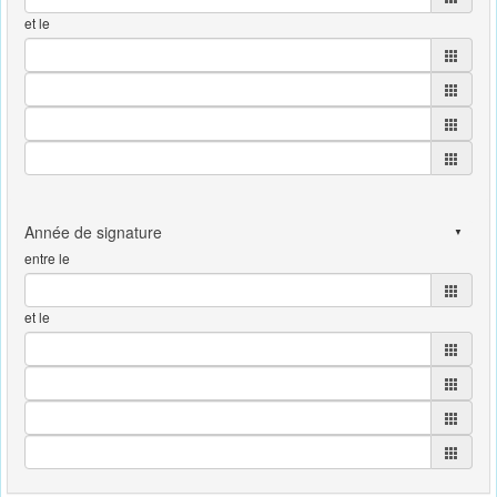
et le
entre le
et le