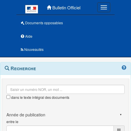
Menu principal
Bulletin Officiel
Toggle navigatio
Documents opposables
Aide
Nouveautés
Navigation
Menu
Recherche
contextuel
et
outils
annexes
dans le texte intégral des documents
entre le