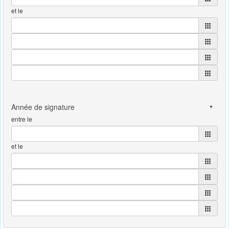
et le
entre le
et le