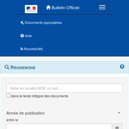
Menu principal
Bulletin Officiel
Toggle navigatio
Documents opposables
Aide
Nouveautés
Navigation
Menu
Recherche
contextuel
et
outils
annexes
dans le texte intégral des documents
entre le