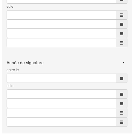
et le
entre le
et le