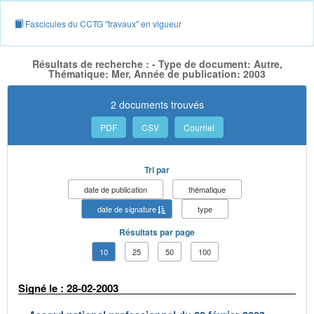
Fascicules du CCTG "travaux" en vigueur
Résultats de recherche : - Type de document: Autre,
Thématique: Mer, Année de publication: 2003
2 documents trouvés
PDF
CSV
Courriel
Tri par
date de publication
thématique
date de signature
type
Résultats par page
10
25
50
100
Signé le : 28-02-2003