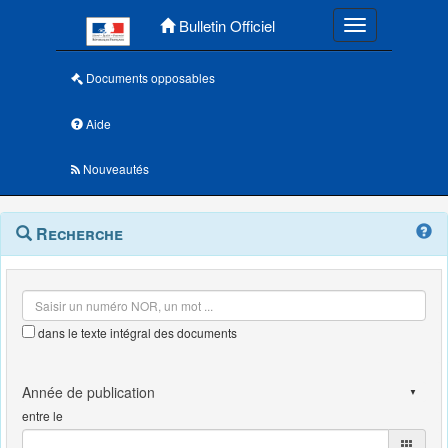
Menu principal
Bulletin Officiel
Toggle navigatio
Documents opposables
Aide
Nouveautés
Navigation
Menu
Recherche
contextuel
et
outils
annexes
dans le texte intégral des documents
entre le