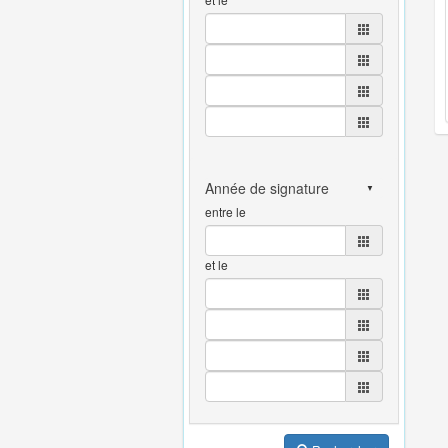
entre le
et le