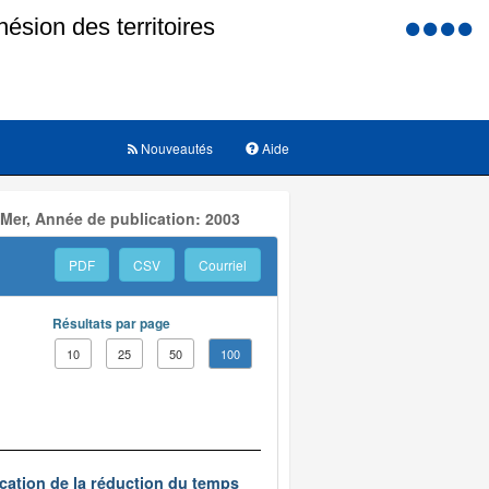
Menu
d'accessi
Nouveautés
Aide
 Mer, Année de publication: 2003
PDF
CSV
Courriel
Résultats par page
10
25
50
100
ication de la réduction du temps