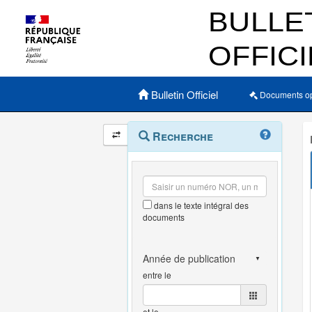
Menu principal
Bulletin Officiel
Documents o
Navigation
Menu
Recherche
contextuel
et
outils
annexes
dans le texte intégral des
documents
entre le
et le