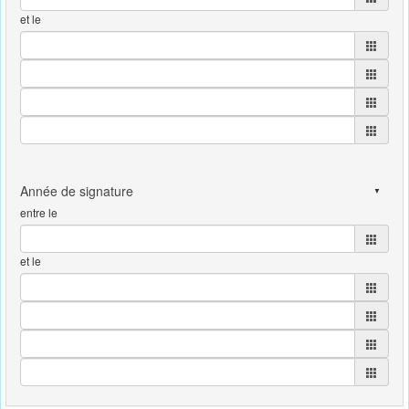
et le
entre le
et le