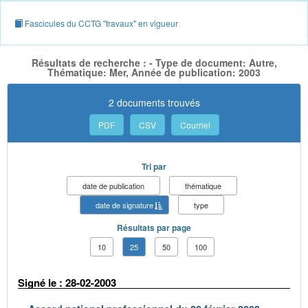
Fascicules du CCTG "travaux" en vigueur
Résultats de recherche : - Type de document: Autre,
Thématique: Mer, Année de publication: 2003
2 documents trouvés
PDF
CSV
Courriel
Tri par
date de publication
thématique
date de signature
type
Résultats par page
10
25
50
100
Signé le : 28-02-2003