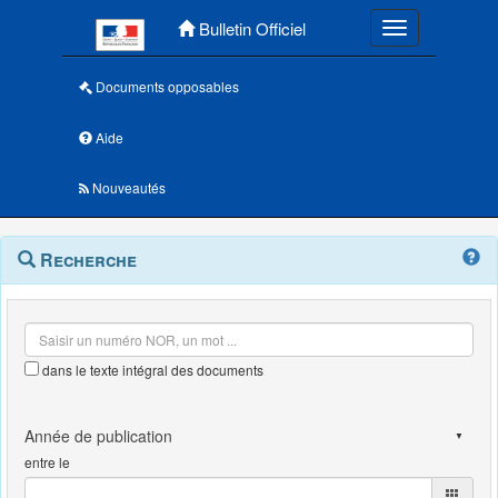
Menu principal
Bulletin Officiel
Toggle navigatio
Documents opposables
Aide
Nouveautés
Navigation
Menu
Recherche
contextuel
et
outils
annexes
dans le texte intégral des documents
entre le