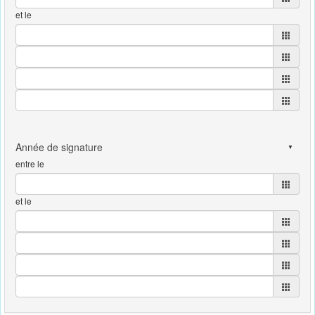
et le
entre le
et le