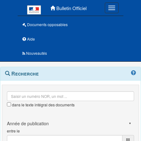
Menu principal
Bulletin Officiel
Toggle navigatio
Documents opposables
Aide
Nouveautés
Navigation
Menu
Recherche
contextuel
et
outils
annexes
dans le texte intégral des documents
entre le