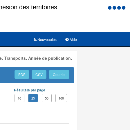
Menu
d'accessi
Nouveautés
Aide
: Transports, Année de publication:
PDF
CSV
Courriel
Résultats par page
10
25
50
100