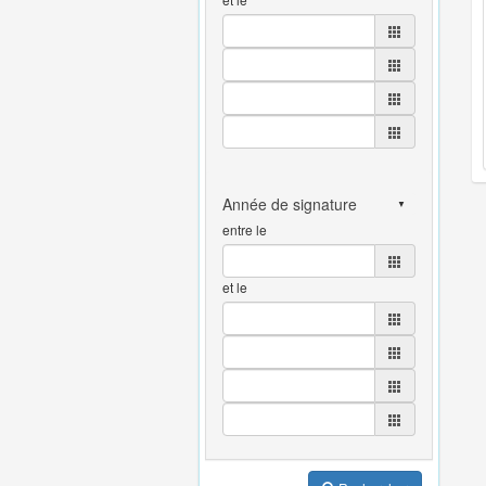
entre le
et le