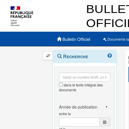
Menu principal
Bulletin Officiel
Documents o
Navigation
Menu
Recherche
contextuel
et
outils
annexes
dans le texte intégral des
documents
entre le
et le