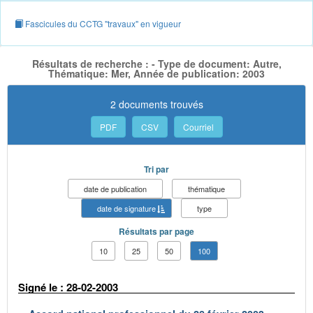
Fascicules du CCTG "travaux" en vigueur
Résultats de recherche : - Type de document: Autre,
Thématique: Mer, Année de publication: 2003
2 documents trouvés
PDF
CSV
Courriel
Tri par
date de publication
thématique
date de signature
type
Résultats par page
10
25
50
100
Signé le : 28-02-2003