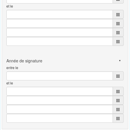
et le
entre le
et le