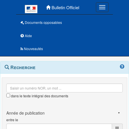
Menu principal
Bulletin Officiel
Toggle navigatio
Documents opposables
Aide
Nouveautés
Navigation
Menu
Recherche
contextuel
et
outils
annexes
dans le texte intégral des documents
entre le