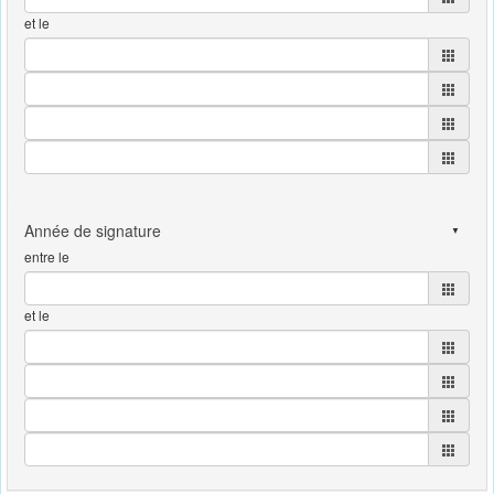
et le
entre le
et le