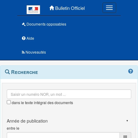
Menu principal
Bulletin Officiel
Toggle navigatio
Documents opposables
Aide
Nouveautés
Navigation
Menu
Recherche
contextuel
et
outils
annexes
dans le texte intégral des documents
entre le