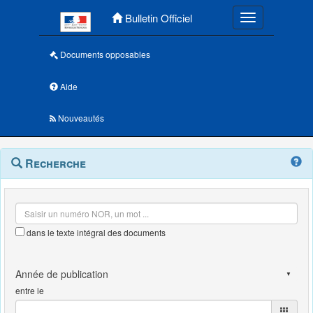
Menu principal
Bulletin Officiel
Toggle navigatio
Documents opposables
Aide
Nouveautés
Navigation
Menu
Recherche
contextuel
et
outils
annexes
dans le texte intégral des documents
entre le