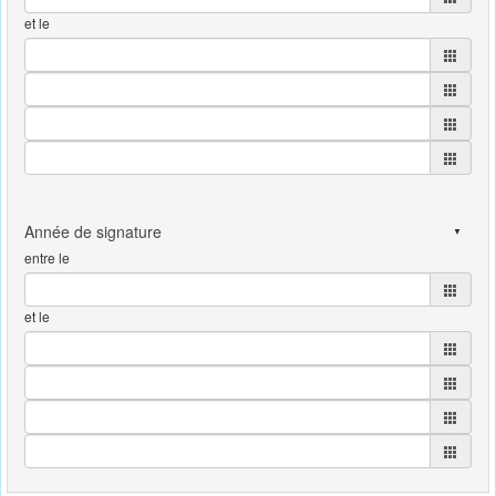
et le
entre le
et le