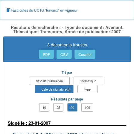
Fascicules du CCTG "travaux" en vigueur
Résultats de recherche : - Type de document: Avenant,
Thématique: Transports, Année de publication: 2007
3 documents trouvés
PDF
CSV
Courriel
Tri par
date de publication
thématique
date de signature
type
Résultats par page
10
25
50
100
Signé le : 23-01-2007