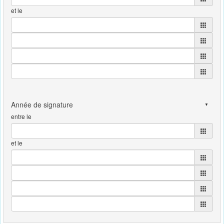
et le
entre le
et le