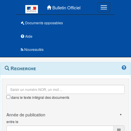
Menu principal
Bulletin Officiel
Toggle navigatio
Documents opposables
Aide
Nouveautés
Navigation
Menu
Recherche
contextuel
et
outils
annexes
dans le texte intégral des documents
entre le