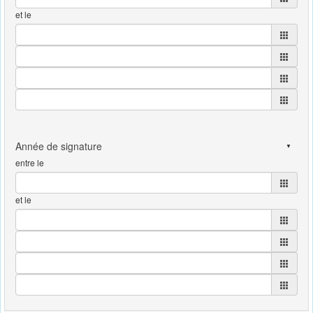
et le
entre le
et le