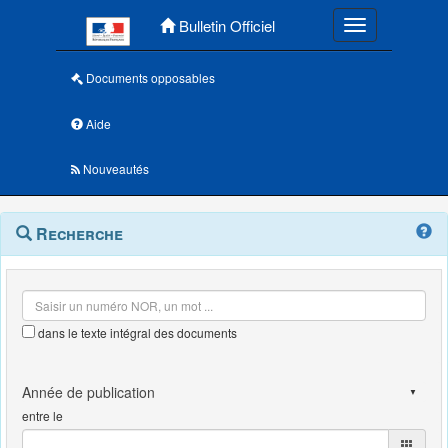
Menu principal
Bulletin Officiel
Toggle navigatio
Documents opposables
Aide
Nouveautés
Navigation
Menu
Recherche
contextuel
et
outils
annexes
dans le texte intégral des documents
entre le