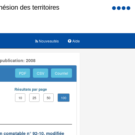
Menu
d'accessi
Nouveautés
Aide
publication: 2008
PDF
CSV
Courriel
Résultats par page
10
25
50
100
on comptable n° 92-10, modifiée