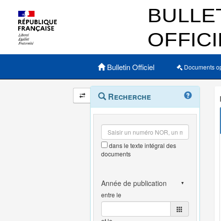
Menu principal
Bulletin Officiel
Documents o
Navigation
Menu
Recherche
contextuel
et
outils
annexes
dans le texte intégral des
documents
entre le
et le