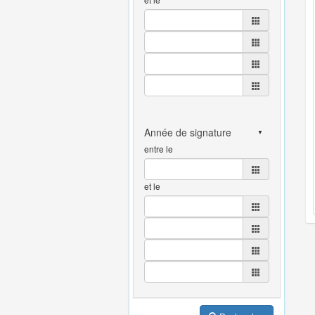
entre le
et le