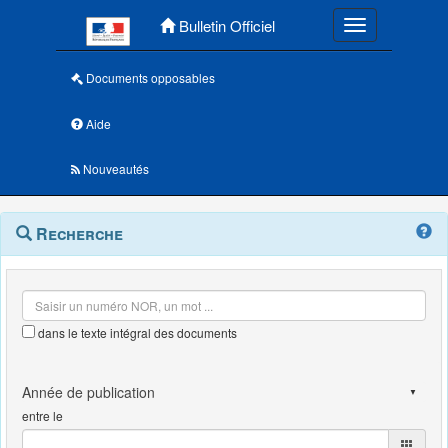
Menu principal
Bulletin Officiel
Toggle navigatio
Documents opposables
Aide
Nouveautés
Navigation
Menu
Recherche
contextuel
et
outils
annexes
dans le texte intégral des documents
entre le