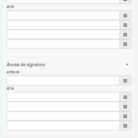
et le
entre le
et le