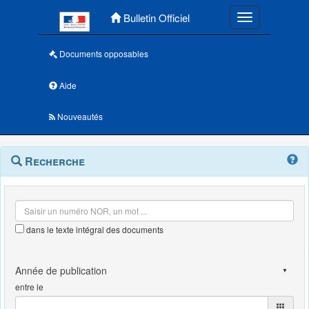
Menu principal
Bulletin Officiel
Toggle navigatio
Documents opposables
Aide
Nouveautés
Navigation
Menu
Recherche
contextuel
et
outils
annexes
dans le texte intégral des documents
entre le