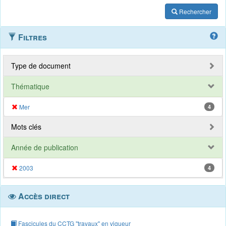
Rechercher
Filtres
Type de document
Thématique
Mer
4
Mots clés
Année de publication
2003
4
Accès direct
Fascicules du CCTG "travaux" en vigueur