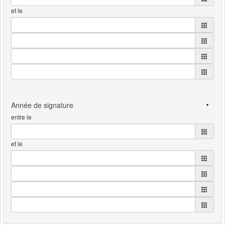
et le
entre le
et le