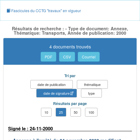
Fascicules du CCTG "travaux" en vigueur
Résultats de recherche : - Type de document: Annexe,
Thématique: Transports, Année de publication: 2000
4 documents trouvés
PDF
CSV
Courriel
Tri par
date de publication
thématique
date de signature
type
Résultats par page
10
25
50
100
Signé le : 24-11-2000