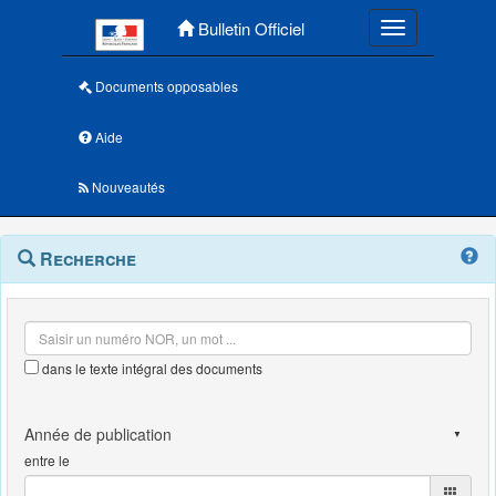
Menu principal
Bulletin Officiel
Toggle navigatio
Documents opposables
Aide
Nouveautés
Navigation
Menu
Recherche
contextuel
et
outils
annexes
dans le texte intégral des documents
entre le