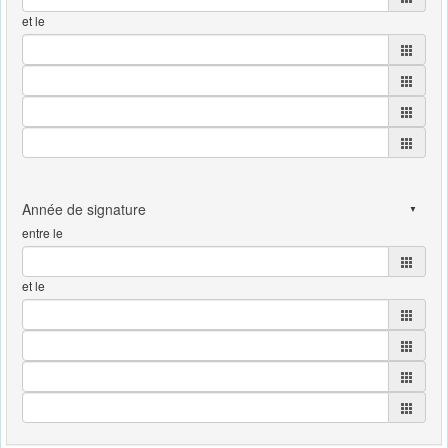
et le
entre le
et le