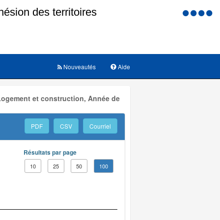
Menu
d'accessi
Nouveautés
Aide
 Logement et construction, Année de
PDF
CSV
Courriel
Résultats par page
10
25
50
100