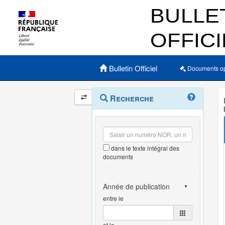
Menu principal
Bulletin Officiel
Documents o
Navigation
Menu
Recherche
contextuel
et
outils
annexes
dans le texte intégral des
documents
entre le
et le