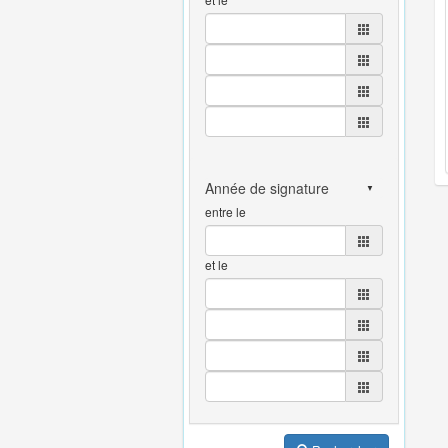
entre le
et le