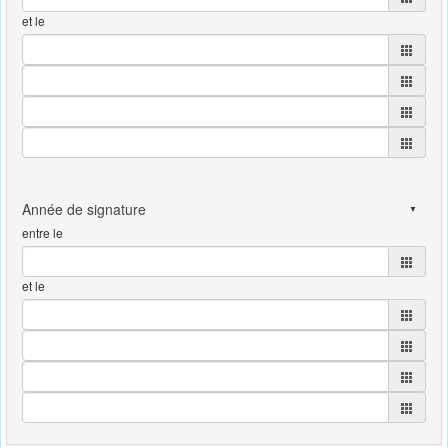
et le
entre le
et le