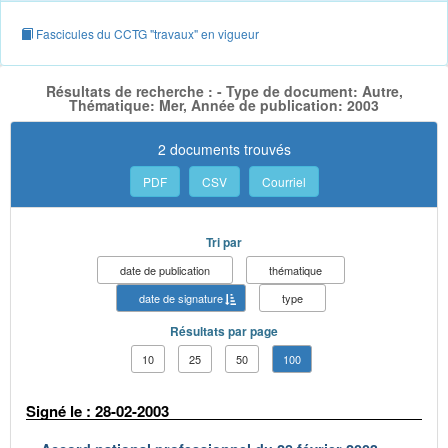
Fascicules du CCTG "travaux" en vigueur
Résultats de recherche : - Type de document: Autre,
Thématique: Mer, Année de publication: 2003
2 documents trouvés
PDF
CSV
Courriel
Tri par
date de publication
thématique
date de signature
type
Résultats par page
10
25
50
100
Signé le : 28-02-2003