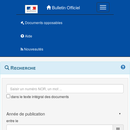
Menu principal
Bulletin Officiel
Toggle navigatio
Documents opposables
Aide
Nouveautés
Navigation
Menu
Recherche
contextuel
et
outils
annexes
dans le texte intégral des documents
entre le