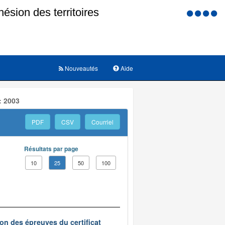
Menu
d'accessi
Nouveautés
Aide
: 2003
PDF
CSV
Courriel
Résultats par page
10
25
50
100
on des épreuves du certificat