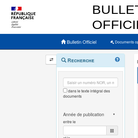
Menu principal
Bulletin Officiel
Documents o
Navigation
Menu
Recherche
contextuel
et
outils
annexes
dans le texte intégral des
documents
entre le
et le