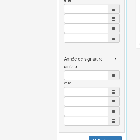
entre le
et le