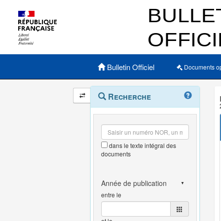
Menu principal
Bulletin Officiel
Documents o
Navigation
Menu
Recherche
contextuel
et
outils
annexes
dans le texte intégral des
documents
entre le
et le