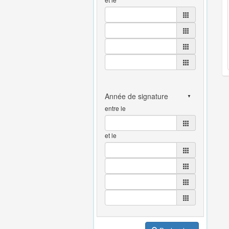
entre le
et le