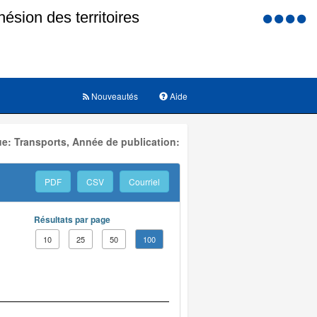
Menu
d'accessi
Nouveautés
Aide
e: Transports, Année de publication:
PDF
CSV
Courriel
Résultats par page
10
25
50
100