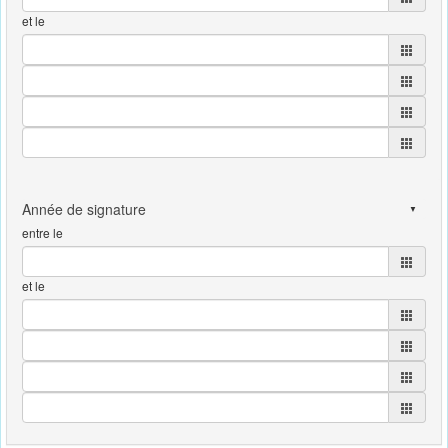
et le
entre le
et le