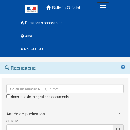
Menu principal
Bulletin Officiel
Toggle navigatio
Documents opposables
Aide
Nouveautés
Navigation
Menu
Recherche
contextuel
et
outils
annexes
dans le texte intégral des documents
entre le