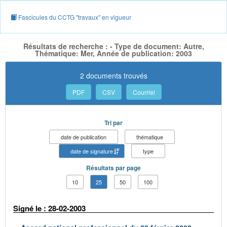
Fascicules du CCTG "travaux" en vigueur
Résultats de recherche : - Type de document: Autre,
Thématique: Mer, Année de publication: 2003
2 documents trouvés
PDF
CSV
Courriel
Tri par
date de publication
thématique
date de signature
type
Résultats par page
10
25
50
100
Signé le : 28-02-2003