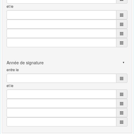
et le
entre le
et le