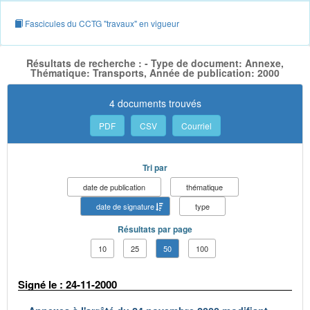
Fascicules du CCTG "travaux" en vigueur
Résultats de recherche : - Type de document: Annexe,
Thématique: Transports, Année de publication: 2000
4 documents trouvés
PDF
CSV
Courriel
Tri par
date de publication
thématique
date de signature
type
Résultats par page
10
25
50
100
Signé le : 24-11-2000