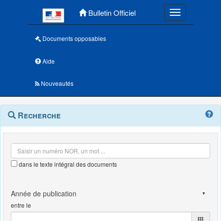
Menu principal
Bulletin Officiel
Toggle navigatio
Documents opposables
Aide
Nouveautés
Navigation
Menu
Recherche
contextuel
et
outils
annexes
dans le texte intégral des documents
entre le