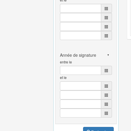
entre le
et le