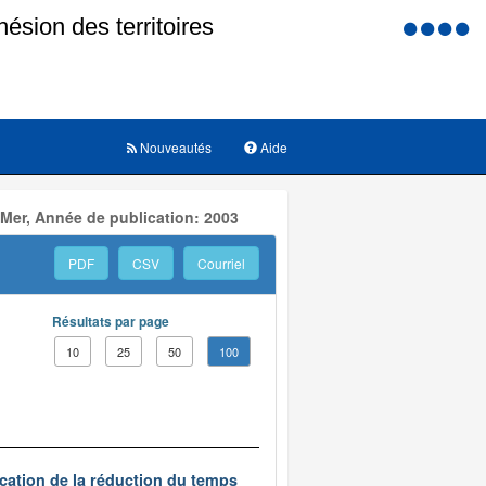
Menu
d'accessi
Nouveautés
Aide
 Mer, Année de publication: 2003
PDF
CSV
Courriel
Résultats par page
10
25
50
100
ication de la réduction du temps