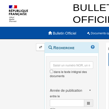
Menu principal
Bulletin Officiel
Documents o
Navigation
Menu
Recherche
contextuel
et
outils
annexes
dans le texte intégral des
documents
entre le
et le