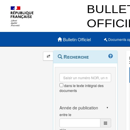
Menu principal
Bulletin Officiel
Documents o
Navigation
Menu
Recherche
contextuel
et
outils
annexes
dans le texte intégral des
documents
entre le
et le