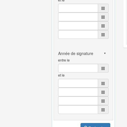
entre le
et le