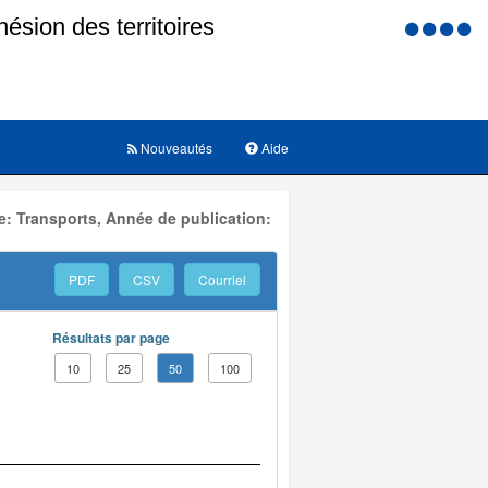
Menu
d'accessi
Nouveautés
Aide
: Transports, Année de publication:
PDF
CSV
Courriel
Résultats par page
10
25
50
100