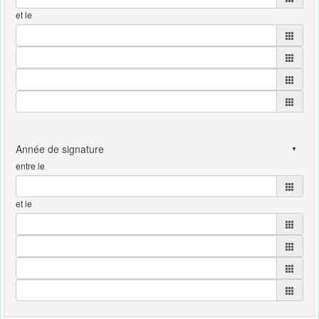
et le
entre le
et le