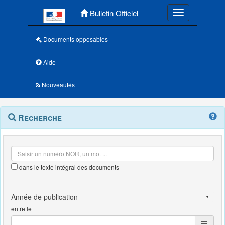
Menu principal
Bulletin Officiel
Toggle navigatio
Documents opposables
Aide
Nouveautés
Navigation
Menu
Recherche
contextuel
et
outils
annexes
dans le texte intégral des documents
entre le