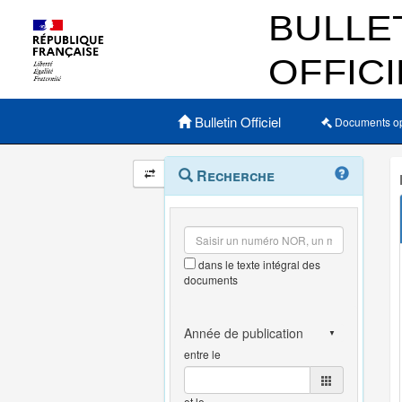
Menu principal
Bulletin Officiel
Documents o
Navigation
Menu
Recherche
contextuel
et
outils
annexes
dans le texte intégral des
documents
entre le
et le