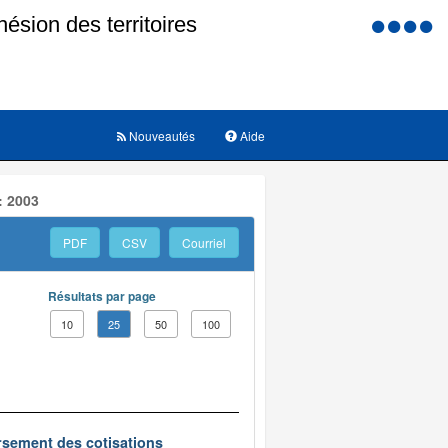
Menu
d'accessi
Nouveautés
Aide
: 2003
PDF
CSV
Courriel
Résultats par page
10
25
50
100
oursement des cotisations