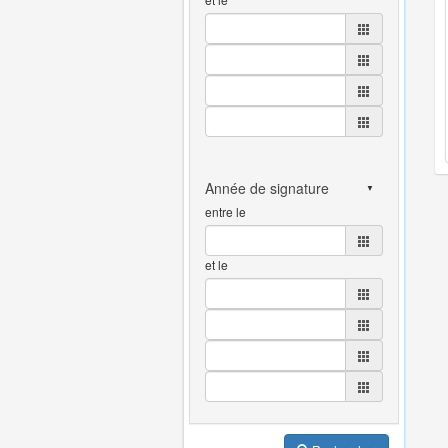
entre le
et le