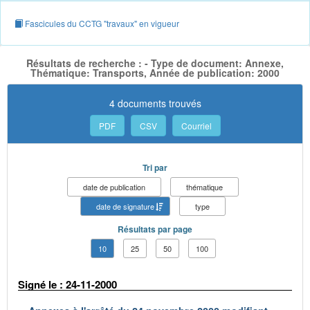
Fascicules du CCTG "travaux" en vigueur
Résultats de recherche : - Type de document: Annexe,
Thématique: Transports, Année de publication: 2000
4 documents trouvés
PDF
CSV
Courriel
Tri par
date de publication
thématique
date de signature
type
Résultats par page
10
25
50
100
Signé le : 24-11-2000