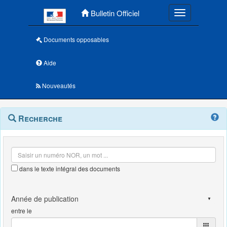
Menu principal
Bulletin Officiel
Toggle navigatio
Documents opposables
Aide
Nouveautés
Navigation
Menu
Recherche
contextuel
et
outils
annexes
dans le texte intégral des documents
entre le