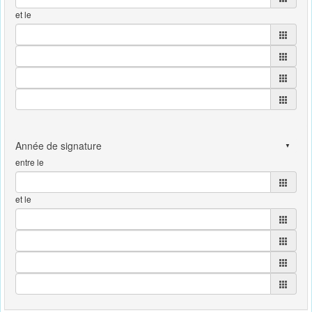
et le
entre le
et le