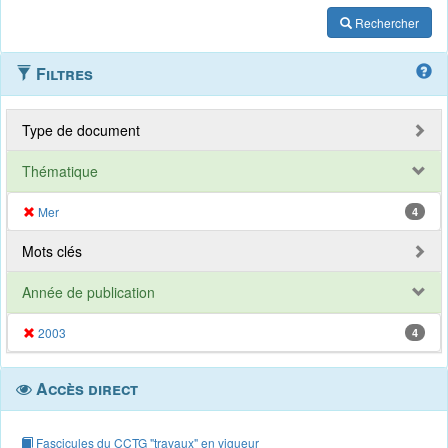
Rechercher
Filtres
Type de document
Thématique
Mer
4
Mots clés
Année de publication
2003
4
Accès direct
Fascicules du CCTG "travaux" en vigueur