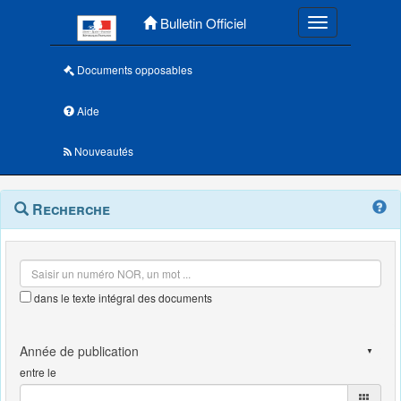
Menu principal
Bulletin Officiel
Toggle navigatio
Documents opposables
Aide
Nouveautés
Navigation
Menu
Recherche
contextuel
et
outils
annexes
dans le texte intégral des documents
entre le