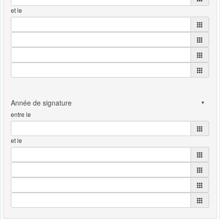
et le
entre le
et le