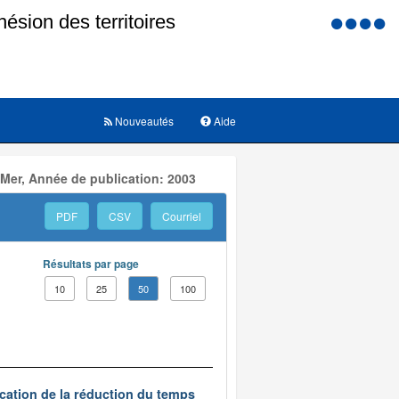
Menu
d'accessi
Nouveautés
Aide
 Mer, Année de publication: 2003
PDF
CSV
Courriel
Résultats par page
10
25
50
100
ication de la réduction du temps