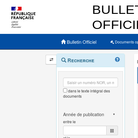
Menu principal
Bulletin Officiel
Documents o
Navigation
Menu
Recherche
contextuel
et
outils
annexes
dans le texte intégral des
documents
entre le
et le