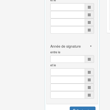
entre le
et le