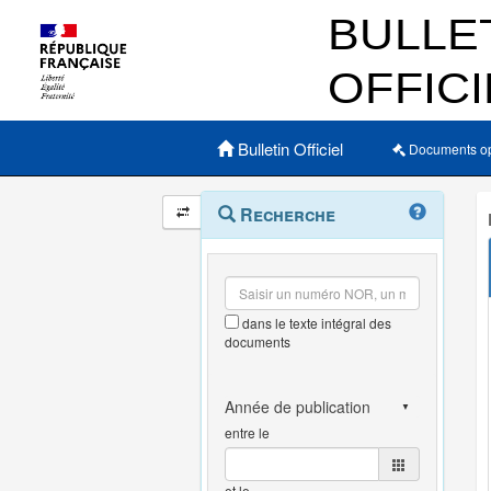
Menu principal
Bulletin Officiel
Documents o
Navigation
Menu
Recherche
contextuel
et
outils
annexes
dans le texte intégral des
documents
entre le
et le