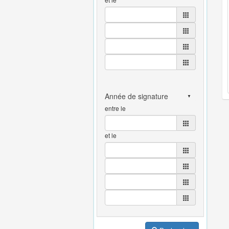
entre le
et le