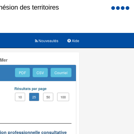
Menu
d'accessi
Nouveautés
Aide
 Mer
PDF
CSV
Courriel
Résultats par page
10
25
50
100
on professionnelle consultative