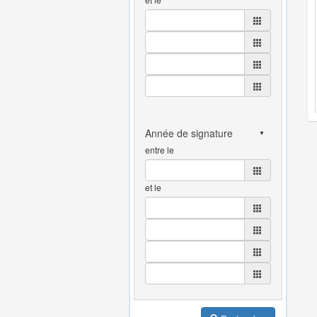
entre le
et le