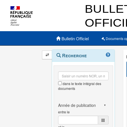
Menu principal
Bulletin Officiel
Documents o
Navigation
Menu
Recherche
contextuel
et
outils
annexes
dans le texte intégral des
documents
entre le
et le