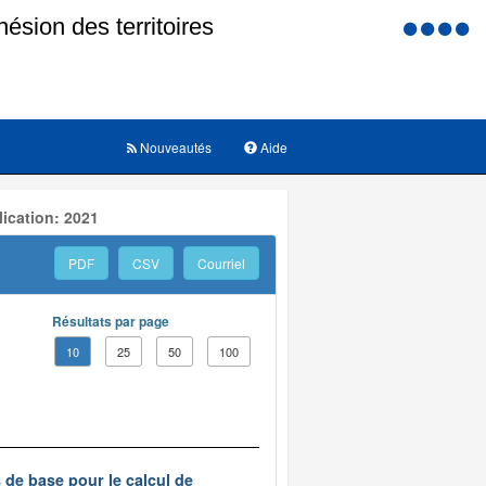
Menu
d'accessi
Nouveautés
Aide
ication: 2021
PDF
CSV
Courriel
Résultats par page
10
25
50
100
s de base pour le calcul de