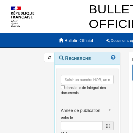
Menu principal
Bulletin Officiel
Documents o
Navigation
Menu
Recherche
contextuel
et
outils
annexes
dans le texte intégral des
documents
entre le
et le