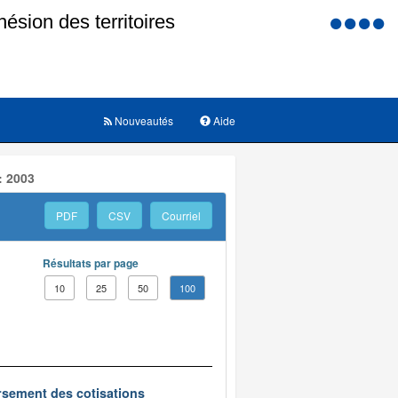
Menu
d'accessi
Nouveautés
Aide
: 2003
PDF
CSV
Courriel
Résultats par page
10
25
50
100
oursement des cotisations