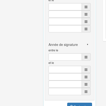
entre le
et le