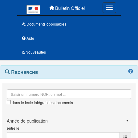
Menu principal
Bulletin Officiel
Toggle navigatio
Documents opposables
Aide
Nouveautés
Navigation
Menu
Recherche
contextuel
et
outils
annexes
dans le texte intégral des documents
entre le