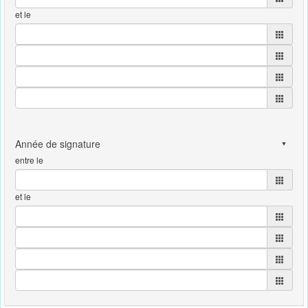
et le
entre le
et le