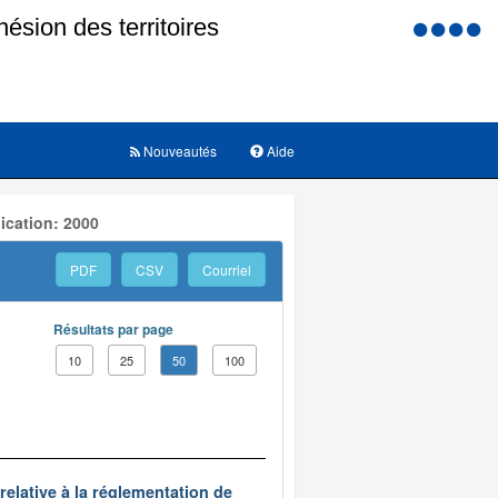
Menu
d'accessi
Nouveautés
Aide
ication: 2000
PDF
CSV
Courriel
Résultats par page
10
25
50
100
relative à la réglementation de