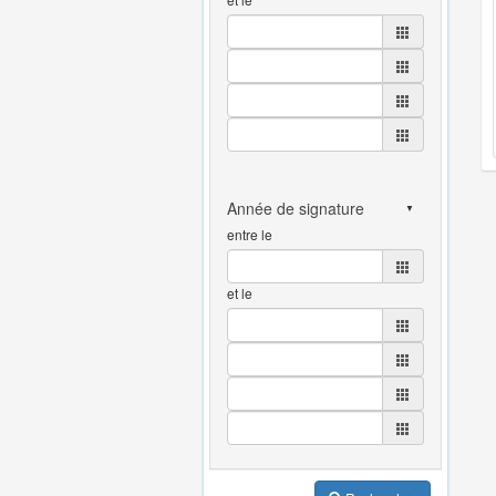
entre le
et le