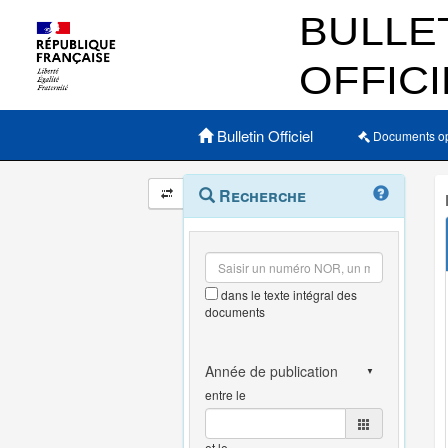
Menu principal
Bulletin Officiel
Documents o
Navigation
Menu
Recherche
contextuel
et
outils
annexes
dans le texte intégral des
documents
entre le
et le