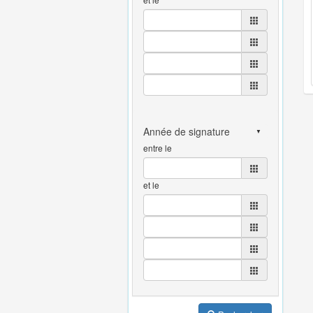
entre le
et le