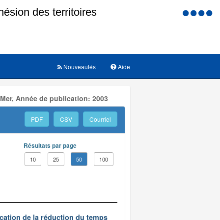
Menu
d'accessi
Nouveautés
Aide
 Mer, Année de publication: 2003
PDF
CSV
Courriel
Résultats par page
10
25
50
100
ication de la réduction du temps