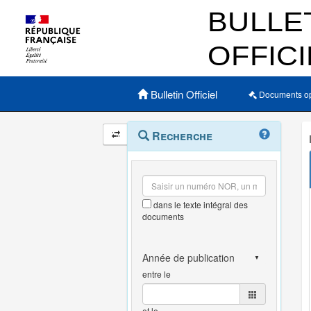
Menu principal
Bulletin Officiel
Documents o
Navigation
Menu
Recherche
contextuel
et
outils
annexes
dans le texte intégral des
documents
entre le
et le