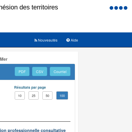
Menu
d'accessi
Nouveautés
Aide
 Mer
PDF
CSV
Courriel
Résultats par page
10
25
50
100
on professionnelle consultative