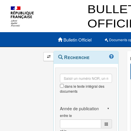
Menu principal
Bulletin Officiel
Documents o
Navigation
Menu
Recherche
contextuel
et
outils
annexes
dans le texte intégral des
documents
entre le
et le