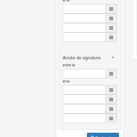
entre le
et le