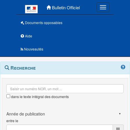
Menu principal
Bulletin Officiel
Toggle navigatio
Documents opposables
Aide
Nouveautés
Navigation
Menu
Recherche
contextuel
et
outils
annexes
dans le texte intégral des documents
entre le