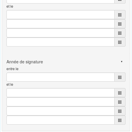
et le
entre le
et le