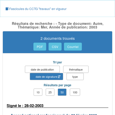
Fascicules du CCTG "travaux" en vigueur
Résultats de recherche : - Type de document: Autre,
Thématique: Mer, Année de publication: 2003
2 documents trouvés
PDF
CSV
Courriel
Tri par
date de publication
thématique
date de signature
type
Résultats par page
10
25
50
100
Signé le : 28-02-2003