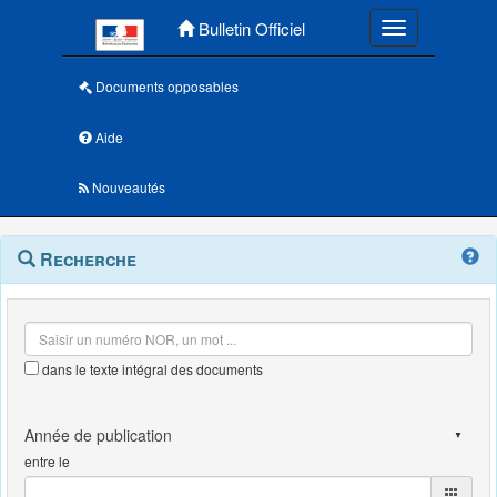
Menu principal
Bulletin Officiel
Toggle navigatio
Documents opposables
Aide
Nouveautés
Navigation
Menu
Recherche
contextuel
et
outils
annexes
dans le texte intégral des documents
entre le