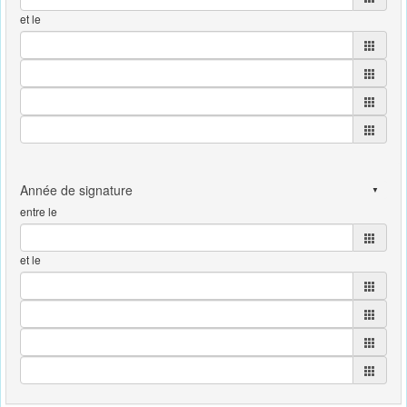
et le
entre le
et le