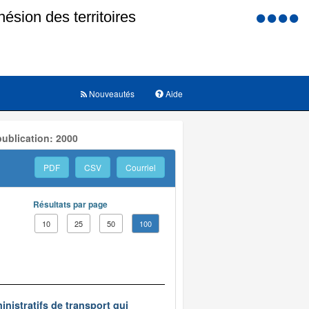
Menu
d'accessi
Nouveautés
Aide
ublication: 2000
PDF
CSV
Courriel
Résultats par page
10
25
50
100
inistratifs de transport qui