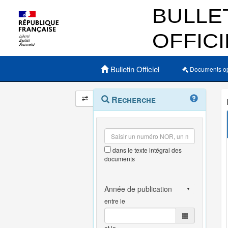
Menu principal
Bulletin Officiel
Documents o
Navigation
Menu
Recherche
contextuel
et
outils
annexes
dans le texte intégral des
documents
entre le
et le