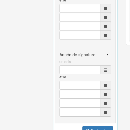
entre le
et le