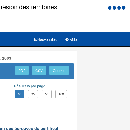
Menu
d'accessi
Nouveautés
Aide
: 2003
PDF
CSV
Courriel
Résultats par page
10
25
50
100
on des épreuves du certificat