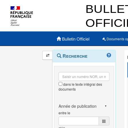
Menu principal
Bulletin Officiel
Documents o
Navigation
Menu
Recherche
contextuel
et
outils
annexes
dans le texte intégral des
documents
entre le
et le