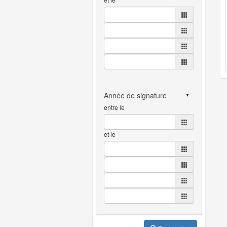
entre le
et le