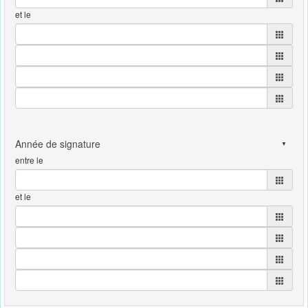
et le
entre le
et le