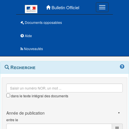
Menu principal
Bulletin Officiel
Toggle navigatio
Documents opposables
Aide
Nouveautés
Navigation
Menu
Recherche
contextuel
et
outils
annexes
dans le texte intégral des documents
entre le