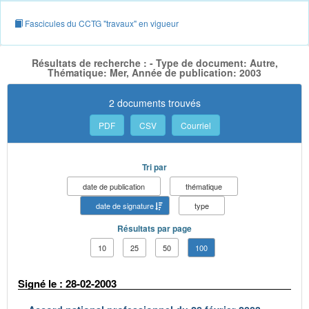
Fascicules du CCTG "travaux" en vigueur
Résultats de recherche : - Type de document: Autre,
Thématique: Mer, Année de publication: 2003
2 documents trouvés
PDF
CSV
Courriel
Tri par
date de publication
thématique
date de signature
type
Résultats par page
10
25
50
100
Signé le : 28-02-2003