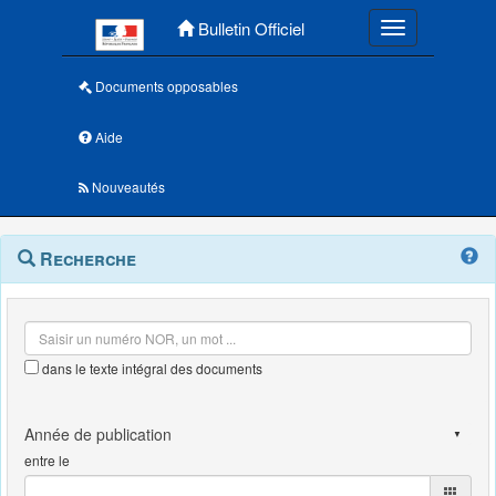
Menu principal
Bulletin Officiel
Toggle navigatio
Documents opposables
Aide
Nouveautés
Navigation
Menu
Recherche
contextuel
et
outils
annexes
dans le texte intégral des documents
entre le