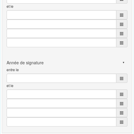
et le
entre le
et le