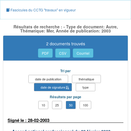
Fascicules du CCTG "travaux" en vigueur
Résultats de recherche : - Type de document: Autre,
Thématique: Mer, Année de publication: 2003
2 documents trouvés
PDF
CSV
Courriel
Tri par
date de publication
thématique
date de signature
type
Résultats par page
10
25
50
100
Signé le : 28-02-2003