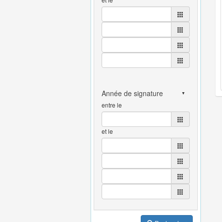
entre le
et le