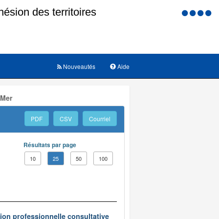
Menu
d'accessi
Nouveautés
Aide
 Mer
PDF
CSV
Courriel
Résultats par page
10
25
50
100
on professionnelle consultative