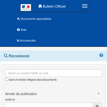
Menu principal
Bulletin Officiel
Toggle navigatio
Documents opposables
Aide
Nouveautés
Navigation
Menu
Recherche
contextuel
et
outils
annexes
dans le texte intégral des documents
entre le