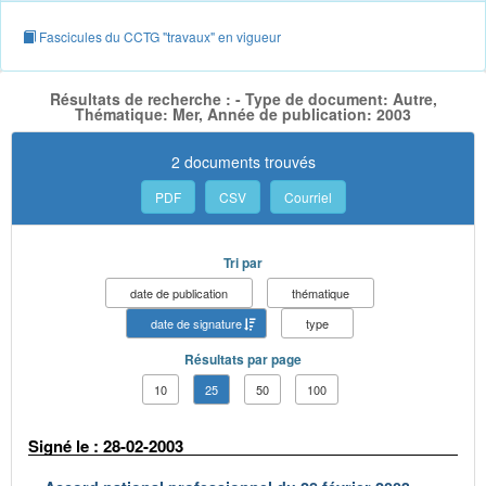
Fascicules du CCTG "travaux" en vigueur
Résultats de recherche : - Type de document: Autre,
Thématique: Mer, Année de publication: 2003
2 documents trouvés
PDF
CSV
Courriel
Tri par
date de publication
thématique
date de signature
type
Résultats par page
10
25
50
100
Signé le : 28-02-2003