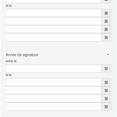
et le
entre le
et le